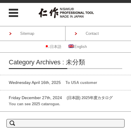
Sitemap
Contact
日本語
English
Skip to content
Category Archives : 未分類
Wednesday April 16th, 2025
To USA customer
Friday December 27th, 2024
(日本語) 2025年度カタログ
You can see 2025 catarogue.
S
e
a
r