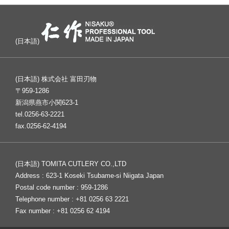
(日本語)
(日本語) 株式会社 富田刃物
〒959-1286
新潟県燕市小関623-1
tel.0256-63-2221
fax.0256-62-4194
(日本語) TOMITA CUTLERY CO.,LTD
Address : 623-1 Koseki Tsubame-si Niigata Japan
Postal code number : 959-1286
Telephone number : +81 0256 63 2221
Fax number : +81 0256 62 4194