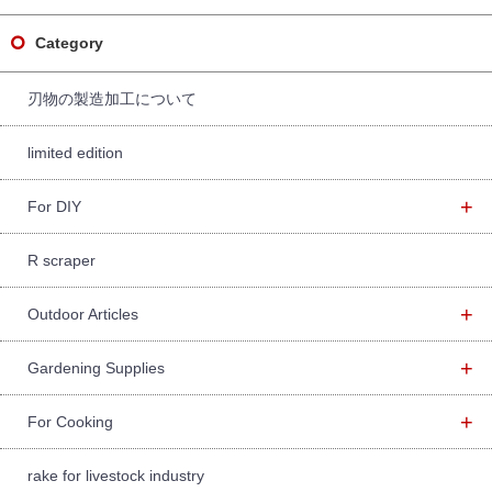
c
h
f
Category
o
r:
刃物の製造加工について
limited edition
+
For DIY
R scraper
+
Outdoor Articles
+
Gardening Supplies
+
For Cooking
rake for livestock industry