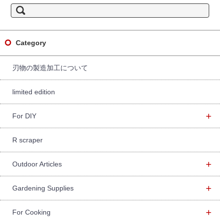
S
e
a
r
c
h
f
Category
o
r:
刃物の製造加工について
limited edition
+
For DIY
R scraper
+
Outdoor Articles
+
Gardening Supplies
+
For Cooking