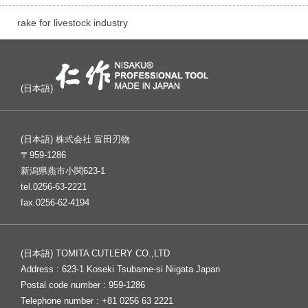
rake for livestock industry
(日本語)
(日本語) 株式会社 富田刃物
〒959-1286
新潟県燕市小関623-1
tel.0256-63-2221
fax.0256-62-4194
(日本語) TOMITA CUTLERY CO.,LTD
Address : 623-1 Koseki Tsubame-si Niigata Japan
Postal code number : 959-1286
Telephone number : +81 0256 63 2221