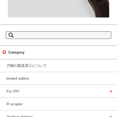
S
e
a
r
c
h
f
Category
o
r:
刃物の製造加工について
limited edition
+
For DIY
R scraper
+
Outdoor Articles